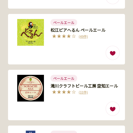
ペールエール
松江ビアへるん ペールエール
(49件)
ペールエール
滝川クラフトビール工房 空知エール
(33件)