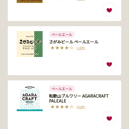
ペールエール
さがみビール ペールエール
(14件)
ペールエール
和歌山ブルワリー AGARACRAFT
PALEALE
(36件)