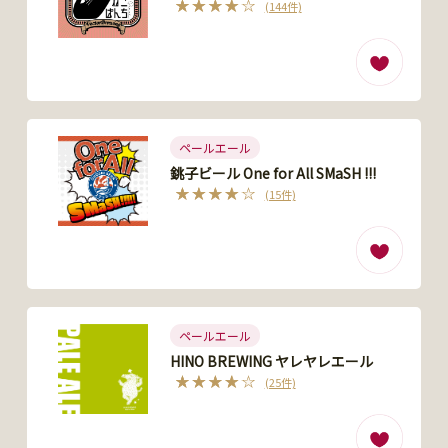
(144件)
ペールエール
銚子ビール One for All SMaSH !!!
(15件)
ペールエール
HINO BREWING ヤレヤレエール
(25件)