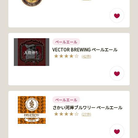
ペールエール
VECTOR BREWING ペールエール
入荷待ち
(42件)
ペールエール
さかい河岸ブルワリー ペールエール
(27件)