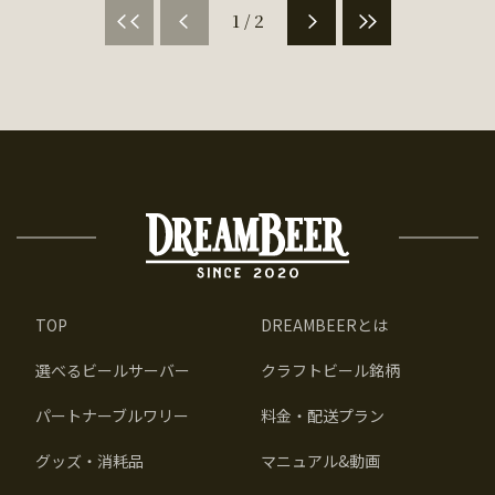
1 / 2
TOP
DREAMBEERとは
選べるビールサーバー
クラフトビール銘柄
パートナーブルワリー
料金・配送プラン
グッズ・消耗品
マニュアル&動画