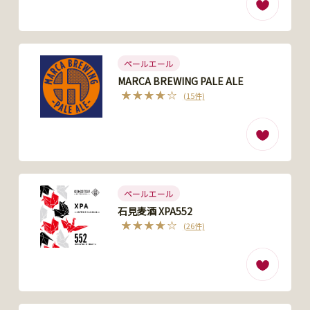
ペールエール
MARCA BREWING PALE ALE
(15件)
ペールエール
石見麦酒 XPA552
(26件)