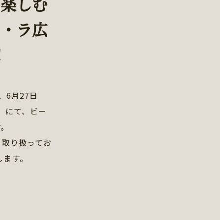
を楽しむ
ポ・ラ広
！
、6月27日
）にて、ビー
す。
を取り扱ってお
します。