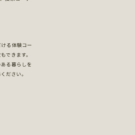
だける体験コー
飲もできます。
のある暮らしを
場ください。