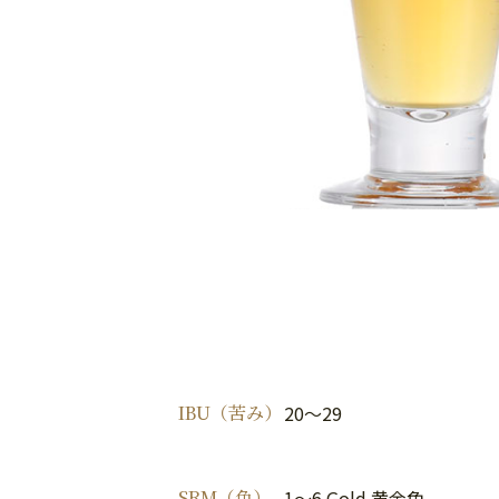
IBU（苦み）
20～29
SRM（色）
1～6 Gold 黄金色