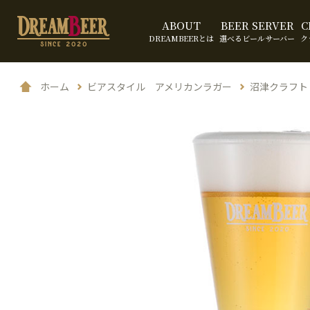
ABOUT
BEER SERVER
C
DREAMBEERとは
選べるビールサーバー
ク
ホーム
ビアスタイル アメリカンラガー
沼津クラフト