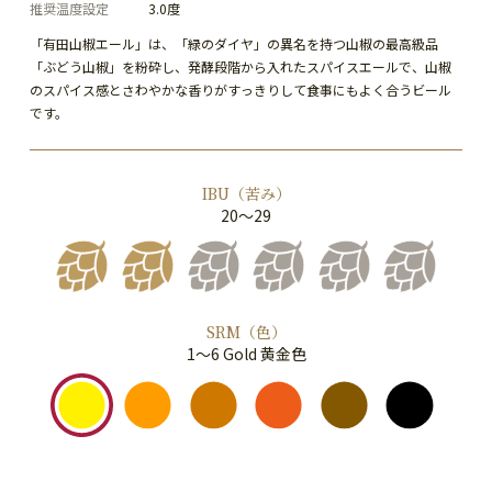
推奨温度設定
3.0度
「有田山椒エール」は、「緑のダイヤ」の異名を持つ山椒の最高級品
「ぶどう山椒」を粉砕し、発酵段階から入れたスパイスエールで、山椒
のスパイス感とさわやかな香りがすっきりして食事にもよく合うビール
です。
IBU（苦み）
20～29
SRM（色）
1～6 Gold 黄金色