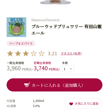
bluewood brewery
ブルーウッドブリュワリー 有田山椒
エール
ハーブ＆スパイス
3.21
クチコミ (41件)
一般会員価格
定期会員価格
本数
3,960
3,740
円(税込)
円(税込)
カートに入れる（追加購入）
内容量
1,500ml
お気に入りに追加
Alc度数
5.0%