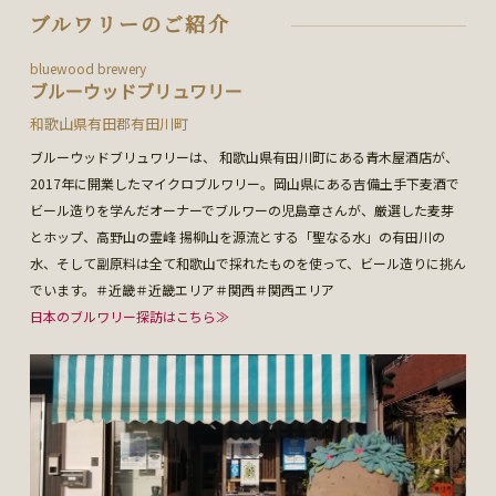
ブルワリーのご紹介
bluewood brewery
ブルーウッドブリュワリー
和歌山県有田郡有田川町
ブルーウッドブリュワリーは、 和歌山県有田川町にある青木屋酒店が、
2017年に開業したマイクロブルワリー。岡山県にある吉備土手下麦酒で
ビール造りを学んだオーナーでブルワーの児島章さんが、厳選した麦芽
とホップ、高野山の霊峰 揚柳山を源流とする「聖なる水」の有田川の
水、そして副原料は全て和歌山で採れたものを使って、ビール造りに挑ん
でいます。＃近畿＃近畿エリア＃関西＃関西エリア
日本のブルワリー探訪はこちら≫