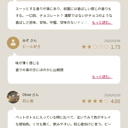
スーッとする香りが奥にあり、前面には香ばしい感じの香りも
する。一口目、チョコレート？ 濃厚ではないがチョコのような
香ばしさ苦味、甘味。中盤、甘味のないチョコ。他方、山椒の
もっと読む。
風味が見え隠れし始め、柑橘類、ロースト感が合わさって絶妙
なバランス。終盤、山椒の痺れが蓄積されて広がっていく。苦
みぞ さん
2026/05/06
味よりも爽快感が勝り、非常に爽やか。ガツンと来るインパク
1.75
ビール好き
トはないが、調和の取れた面白い味。格別に美味、ではないが
何かやめられない訴求力がある。
味が薄く感じる

香りの奥の方にほのかに山椒感

もっと読む。
酸味を感じる

Oliver さん
2026/03/20
魚系の料理と相性良さげ

4.00
初心者
リピ無し
ペットボトルに入っている時に比べて、注いでみて色がキレイ
な琥珀色。くせも無く、飲みやすい。初心者向けに思う。ビー