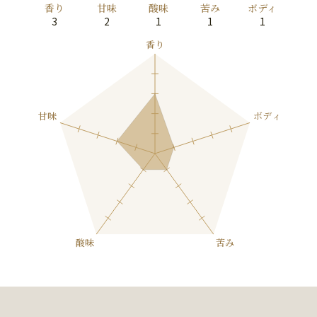
香り
甘味
酸味
苦み
ボディ
3
2
1
1
1