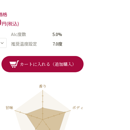
価格
0
円(税込)
Alc度数
5.0%
推奨温度設定
7.0度
カートに入れる（追加購入）