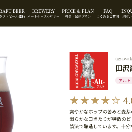
RAFT BEER
BREWERY
PRICE & PLAN
FAQ
INQ
ラフトビール銘柄
パートナーブルワリー
料金・配送プラン
よくあるご質問
お問い
tazawa
田沢
アルト
4.
爽やかなホップの苦みと麦芽
滑らかな口当たりが特徴のビ
製法で醸造しています。十分