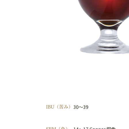
IBU（苦み）
30～39
SRM（色）
14～17 Copper 銅色