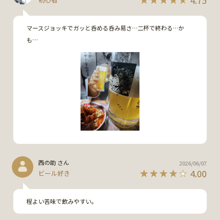
マースジョッキでガッと呑める呑み易さ…二杯で終わる…か
も…
西の助 さん
2026/06/07
4.00
ビール好き
程よい苦味で飲みやすい。