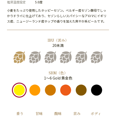
推奨温度設定
5.0度
小麦をたっぷり使用したホッピーセゾン。ベルギー産セゾン酵母でしっ
かりドライに仕上げており、セゾンらしいスパイシーなアロマにイギリ
ス産、ニュージーランド産ホップの香りを加えた爽やか系ビールです。
IBU（苦み）
20未満
SRM（色）
1～6 Gold 黄金色
香り
甘味
酸味
苦み
ボディ