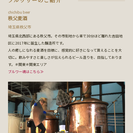
chichibu beer
秩父麦酒
埼玉県秩父市
埼玉県北西部にある秩父市。その市街地から車で30分ほど離れた吉田地
区に2017年に誕生した醸造所です。
人の癒しになれる麦酒を目標に、感覚的に好きになって貰えることを大
切に。飲みやすさと楽しさが伝えられるビール造りを、目指しておりま
す。＃関東＃関東エリア
ブルワー魂はこちら≫