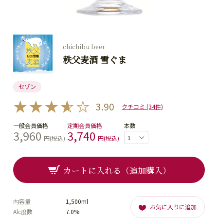
chichibu beer
秩父麦酒 雪ぐま
セゾン
3.90
クチコミ (34件)
一般会員価格
定期会員価格
本数
3,960
3,740
円(税込)
円(税込)
カートに入れる（追加購入）
内容量
1,500ml
お気に入りに追加
Alc度数
7.0%