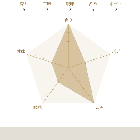
香り
甘味
酸味
苦み
ボディ
5
2
2
5
2