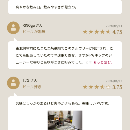
爽やかな飲み口。飲みやすさが際立つ。
RINOga さん
2026/05/11
4.75
ビールが趣味
東北帰省前にたまたま某番組でこのブルワリーが紹介され、こ
こでも販売していたので早速取り寄せ。さすがIPA!ホップのジ
ューシーな香りと苦味がまさに好みでした。その後帰省時に石
もっと読む。
巻に立ち寄って名物たこ飯を食べ、石巻ブルワリーも立ち寄ろ
うと探したのですが、何故かGoogleマップの示すところと周
しな さん
2026/04/12
辺を回ってもたどり着けませんでしたが、取り寄せビールは美
3.75
ビール好き
味しく満足です♪
苦味はしっかりあるけど爽やかさもある。美味しいIPAです。