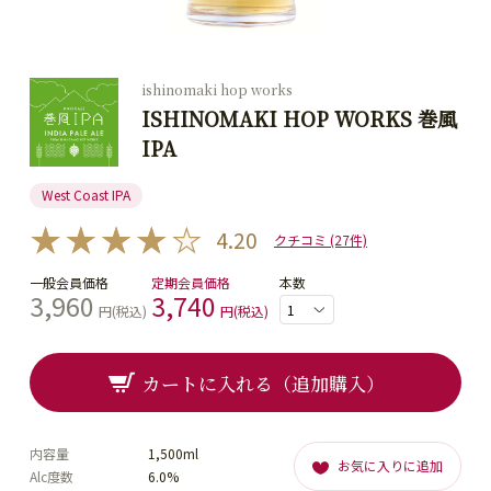
ishinomaki hop works
ISHINOMAKI HOP WORKS 巻風
IPA
West Coast IPA
4.20
クチコミ (27件)
一般会員価格
定期会員価格
本数
3,960
3,740
円(税込)
円(税込)
カートに入れる（追加購入）
内容量
1,500ml
お気に入りに追加
Alc度数
6.0%