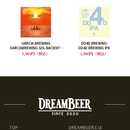
GARCIA BREWING
DD4D BREWING
GARCIABREWING SOL NACIENTE
DD4D BREWING IPA
HAZY IPA DDH
3,960円（税込）
3,960円（税込）
TOP
DREAMBEERとは