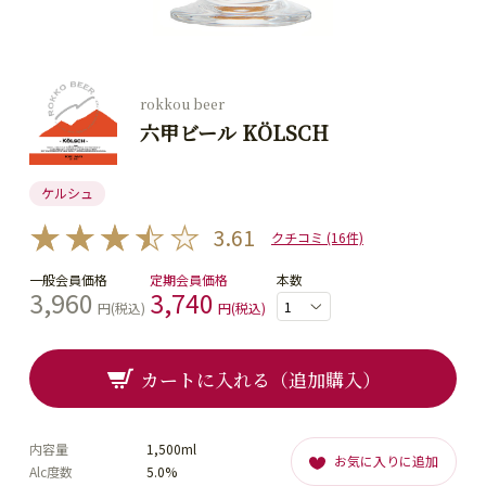
rokkou beer
六甲ビール KÖLSCH
ケルシュ
3.61
クチコミ (16件)
一般会員価格
定期会員価格
本数
3,960
3,740
円(税込)
円(税込)
カートに入れる（追加購入）
内容量
1,500ml
お気に入りに追加
Alc度数
5.0%