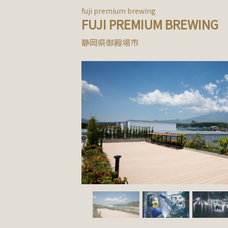
fuji premium brewing
FUJI PREMIUM BREWING
静岡県御殿場市