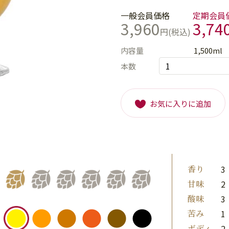
一般会員価格
定期会員
3,960
3,74
円(税込)
内容量
1,500ml
本数
お気に入りに追加
香り
3
甘味
2
酸味
3
苦み
1
ボディ
2