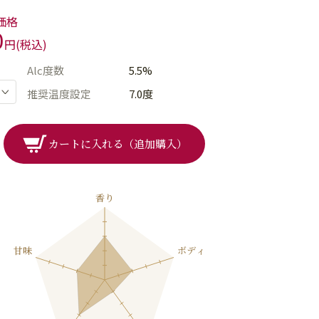
価格
0
円(税込)
Alc度数
5.5%
推奨温度設定
7.0度
カートに入れる（追加購入）