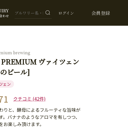
UIRY
会員登録
ログイン
合わせ
remium brewing
I PREMIUM ヴァイツェン
麦のビール]
ツェン
71
クチコミ (42件)
わりと、酵母によるフルーティな旨味が
す。バナナのようなアロマを有しつつ、
をお楽しみ頂けます。