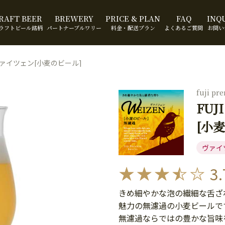
RAFT BEER
BREWERY
PRICE & PLAN
FAQ
INQ
ラフトビール銘柄
パートナーブルワリー
料金・配送プラン
よくあるご質問
お問い
M ヴァイツェン[小麦のビール]
fuji p
FUJ
[小
ヴァイ
3.
きめ細やかな泡の繊細な舌ざ
魅力の無濾過の小麦ビールで
無濾過ならではの豊かな旨味