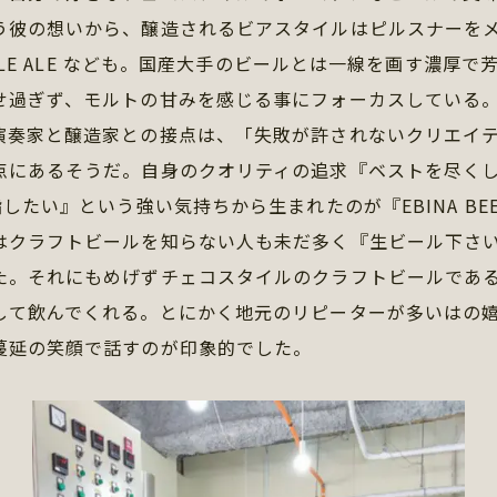
う彼の想いから、醸造されるビアスタイルはピルスナーをメ
やPALE ALE なども。国産大手のビールとは一線を画す濃厚
せ過ぎず、モルトの甘みを感じる事にフォーカスしている
奏家と醸造家との接点は、「失敗が許されないクリエイテ
点にあるそうだ。自身のクオリティの追求『ベストを尽く
指したい』という強い気持ちから生まれたのが『EBINA BE
クラフトビールを知らない人も未だ多く『生ビール下さ
た。それにもめげずチェコスタイルのクラフトビールであ
して飲んでくれる。とにかく地元のリピーターが多いはの
蔓延の笑顔で話すのが印象的でした。