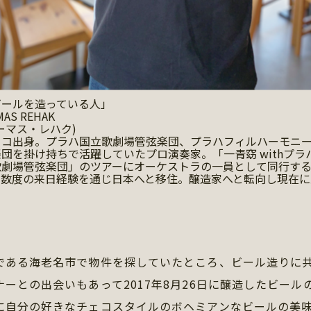
ビールを造っている人」
AS REHAK
ーマス・レハク)
ェコ出身。プラハ国立歌劇場管弦楽団、プラハフィルハーモニ
団を掛け持ちで活躍していたプロ演奏家。「一青窈 withプラ
歌劇場管弦楽団」のツアーにオーケストラの一員として同行す
、数度の来日経験を通じ日本へと移住。醸造家へと転向し現在に
。
ある海老名市で物件を探していたところ、ビール造りに
ーとの出会いもあって2017年8月26日に醸造したビール
に自分の好きなチェコスタイルのボヘミアンなビールの美