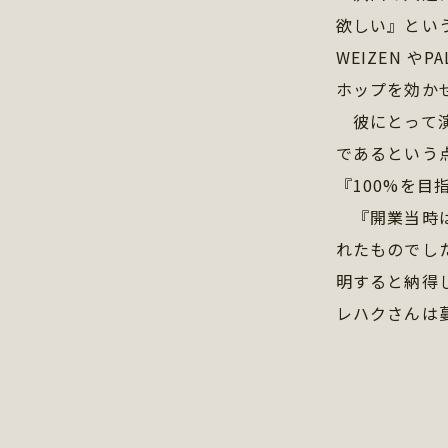
欲しい』とい
WEIZEN 
ホップを効か
彼にとって演
であるという
『100%を目
『開業当時は
れたものでし
明すると納得
レハクさんは