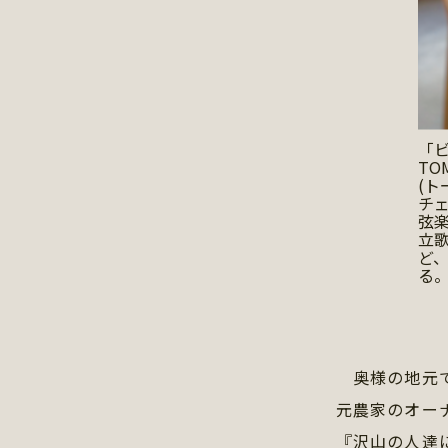
「
TOM
(ト
チ
弦楽
立
ど
る
奥様の地元で
元農家のオーナ
『沢山の人達