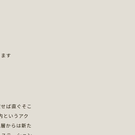
します
渡せば直ぐそこ
内というアク
ー層からは新た