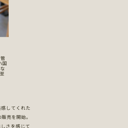
ー管
ハ国
るな
至
共感してくれた
の販売を開始。
味しさを感じて