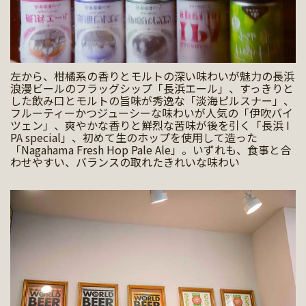
左から、柑橘系の香りとモルトの深い味わいが魅力の長浜
浪漫ビールのフラッグシップ「長浜エール」、すっきりと
した飲み口とモルトの旨味が秀逸な「淡海ピルスナー」、
フルーティーかつジューシーな味わいが人気の「伊吹バイ
ツェン」、爽やかな香りと鮮烈な苦味が後を引く「長浜 I
PA special」、初めて生のホップを使用して造った
「Nagahama Fresh Hop Pale Ale」。いずれも、食事と合
わせやすい、バランスの取れたきれいな味わい