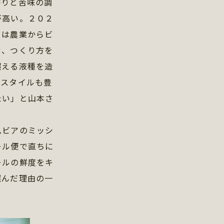
香りと苦味の調
が高い。２０２
ちは農業からビ
せ、つくり方を
超える液種を造
アスタイルも豊
たい」と山本さ
ムビアのミッシ
ール便で直ちに
ールの鮮度をキ
選んだ理由の一