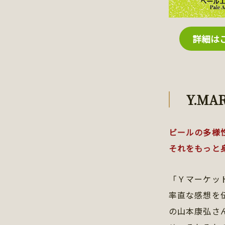
詳細は
Y.MA
ビールの多様
それをもっと
「Ｙマーケッ
率直な感想を
の山本康弘さ