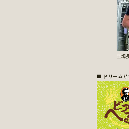
工場
■
ドリームビ