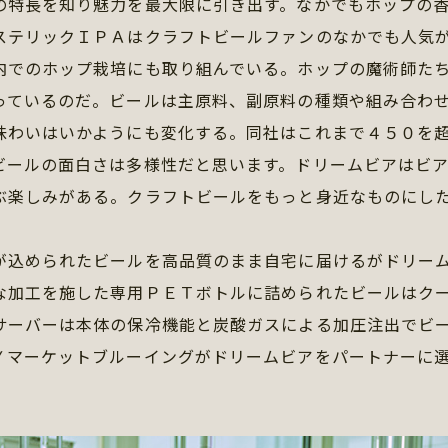
の特長を知り魅力を最大限に引き出す。なかでもホップの
ステリックＩＰＡはクラフトビールファンのなかでも人気
内でのホップ栽培にも取り組んでいる。ホップの魔術師た
っているのだ。ビールは主原料、副原料の種類や組み合わ
味わいはいかようにも変化する。同社はこれまで４５０を
ビールの面白さは多様性だと思います。ドリームビアはビ
ぶ楽しみがある。クラフトビールをもっと身近なものにし
込められたビールを高品質のまま自宅に届けるがドリー
な加工を施した専用ＰＥＴボトルに詰められたビールはク
サーバーは本体の保冷機能と炭酸ガスによる加圧注出でビ
Ｙマーケットブルーイングがドリームビアをパートナーに