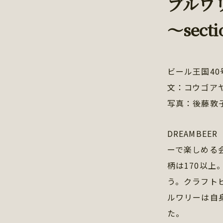
ブルワ
～secti
ビール王国40
文：コウゴア
写真：後藤敦
DREAMBE
ーで楽しめる
柄は170以
う。クラフト
ルワリーは自
た。