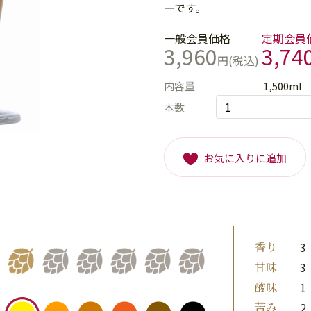
ーです。
一般会員価格
定期会員
3,960
3,74
円(税込)
内容量
1,500ml
本数
お気に入りに追加
香り
3
甘味
3
酸味
1
苦み
2