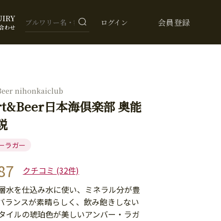
UIRY
会員登録
ログイン
合わせ
eer nihonkaiclub
rt&Beer日本海倶楽部 奥能
説
ーラガー
87
クチコミ (32件)
層水を仕込み水に使い、ミネラル分が豊
バランスが素晴らしく、飲み飽きしない
タイルの琥珀色が美しいアンバー・ラガ