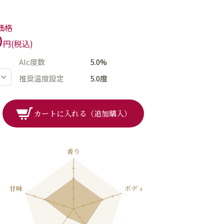
価格
0
円(税込)
Alc度数
5.0%
推奨温度設定
5.0度
カートに入れる（追加購入）