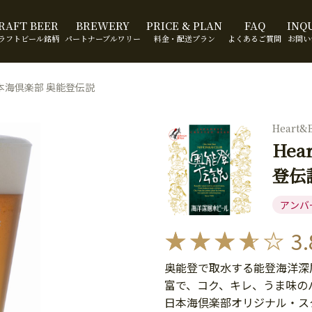
RAFT BEER
BREWERY
PRICE & PLAN
FAQ
INQ
ラフトビール銘柄
パートナーブルワリー
料金・配送プラン
よくあるご質問
お問い
r日本海倶楽部 奥能登伝説
Heart&B
Hea
登伝
アンバ
3.
奥能登で取水する能登海洋深
富で、コク、キレ、うま味の
日本海倶楽部オリジナル・ス