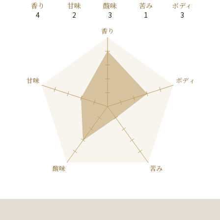
香り
甘味
酸味
苦み
ボディ
4
2
3
1
3