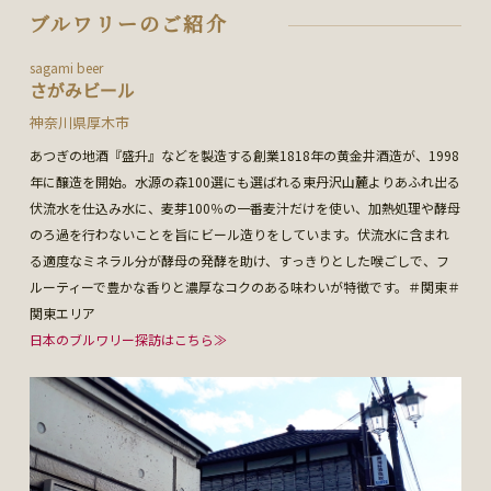
ブルワリーのご紹介
sagami beer
さがみビール
神奈川県厚木市
あつぎの地酒『盛升』などを製造する創業1818年の黄金井酒造が、1998
年に醸造を開始。水源の森100選にも選ばれる東丹沢山麓よりあふれ出る
伏流水を仕込み水に、麦芽100％の一番麦汁だけを使い、加熱処理や酵母
のろ過を行わないことを旨にビール造りをしています。伏流水に含まれ
る適度なミネラル分が酵母の発酵を助け、すっきりとした喉ごしで、フ
ルーティーで豊かな香りと濃厚なコクのある味わいが特徴です。＃関東＃
関東エリア
日本のブルワリー探訪はこちら≫