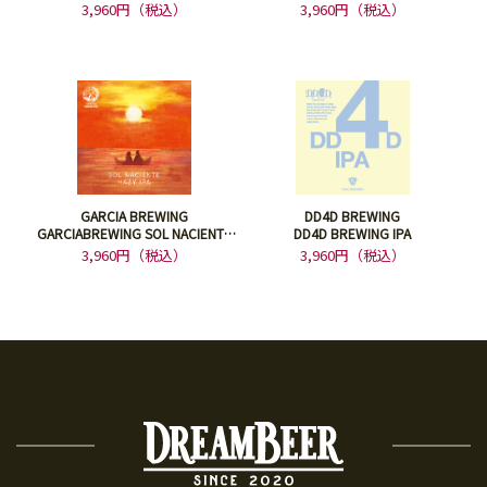
HOPJAPAN IPA
3,960円（税込）
3,960円（税込）
GARCIA BREWING
DD4D BREWING
GARCIABREWING SOL NACIENTE
DD4D BREWING IPA
HAZY IPA DDH
3,960円（税込）
3,960円（税込）