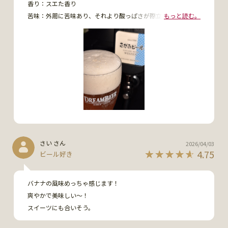
香り：スエた香り

苦味：外周に苦味あり、それより酸っぱさが際立つ

もっと読む。
余韻：嫌な余韻が続く

コク：全く無し

総評：これは、飲み手を選ぶビールだ！

好きな人はどハマりするだろうけど、苦手な人は、とことん苦
手だと思う…

私の場合、たまに飲むには有りか？
さい さん
2026/04/03
4.75
ビール好き
バナナの風味めっちゃ感じます！

爽やかで美味しい〜！

スイーツにも合いそう。