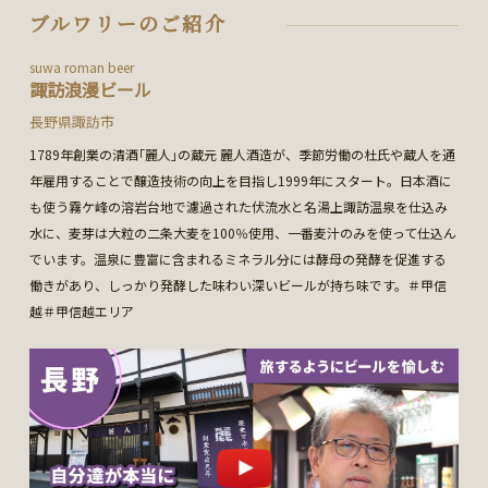
ブルワリーのご紹介
suwa roman beer
諏訪浪漫ビール
長野県諏訪市
1789年創業の清酒｢麗人｣の蔵元 麗人酒造が、季節労働の杜氏や蔵人を通
年雇用することで醸造技術の向上を目指し1999年にスタート。日本酒に
も使う霧ケ峰の溶岩台地で濾過された伏流水と名湯上諏訪温泉を仕込み
水に、麦芽は大粒の二条大麦を100％使用、一番麦汁のみを使って仕込ん
でいます。温泉に豊富に含まれるミネラル分には酵母の発酵を促進する
働きがあり、しっかり発酵した味わい深いビールが持ち味です。＃甲信
越＃甲信越エリア