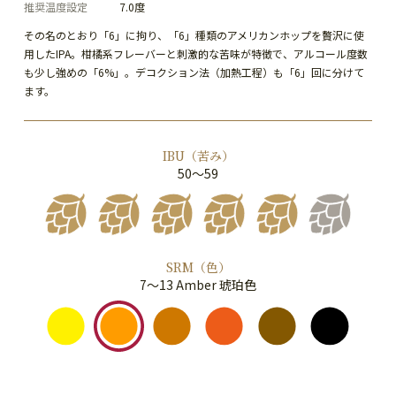
推奨温度設定
7.0度
その名のとおり「6」に拘り、「6」種類のアメリカンホップを贅沢に使
用したIPA。柑橘系フレーバーと刺激的な苦味が特徴で、アルコール度数
も少し強めの「6%」。デコクション法（加熱工程）も「6」回に分けて
ます。
IBU（苦み）
50～59
SRM（色）
7～13 Amber 琥珀色