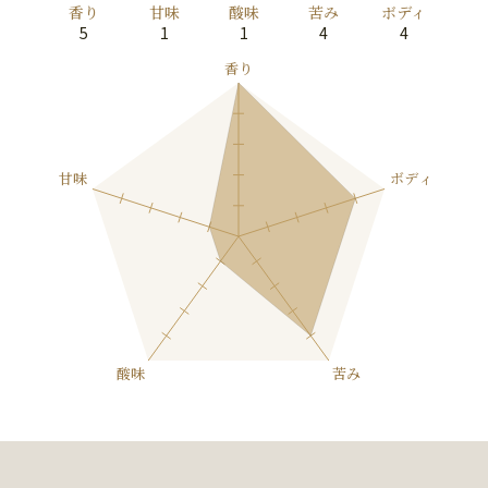
香り
甘味
酸味
苦み
ボディ
5
1
1
4
4