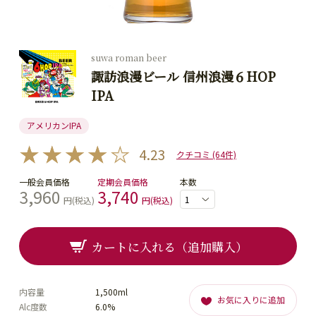
suwa roman beer
諏訪浪漫ビール 信州浪漫６HOP
IPA
アメリカンIPA
4.23
クチコミ (64件)
一般会員価格
定期会員価格
本数
3,960
3,740
円(税込)
円(税込)
カートに入れる（追加購入）
内容量
1,500ml
お気に入りに追加
Alc度数
6.0%