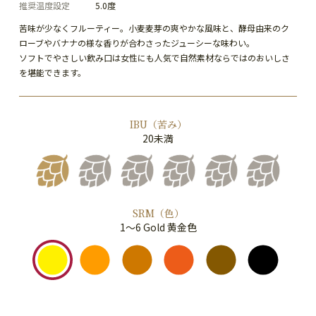
推奨温度設定
5.0度
苦味が少なくフルーティー。小麦麦芽の爽やかな風味と、酵母由来のク
ローブやバナナの様な香りが合わさったジューシーな味わい。
ソフトでやさしい飲み口は女性にも人気で自然素材ならではのおいしさ
を堪能できます。
IBU（苦み）
20未満
SRM（色）
1～6 Gold 黄金色