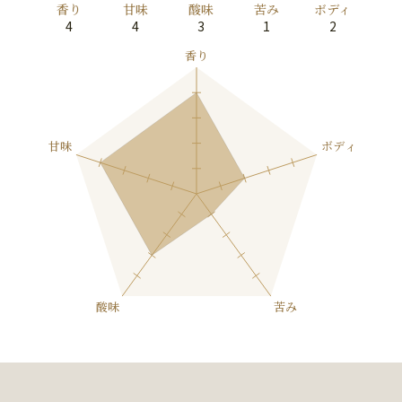
香り
甘味
酸味
苦み
ボディ
4
4
3
1
2