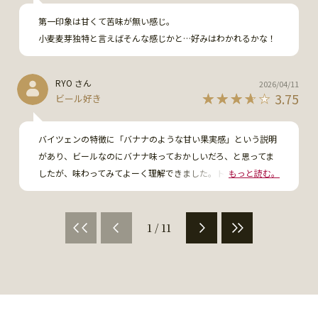
第一印象は甘くて苦味が無い感じ。

小麦麦芽独特と言えばそんな感じかと…好みはわかれるかな！
RYO さん
2026/04/11
3.75
ビール好き
バイツェンの特徴に「バナナのような甘い果実感」という説明
があり、ビールなのにバナナ味っておかしいだろ、と思ってま
したが、味わってみてよーく理解できました。トロピカルな甘
もっと読む。
さが味わえるビールで、これはこれで美味しいように感じま
す。クラフトビールは奥深いですね。
1 / 11