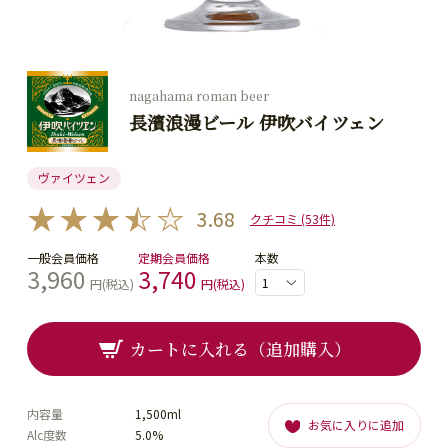
nagahama roman beer
長濱浪漫ビール 伊吹バイツェン
ヴァイツェン
3.68
クチコミ (53件)
一般会員価格
定期会員価格
本数
3,960
3,740
円(税込)
円(税込)
カートに入れる（追加購入）
内容量
1,500ml
お気に入りに追加
Alc度数
5.0%