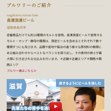
ブルワリーのご紹介
nagahama roman beer
長濱浪漫ビール
滋賀県長浜市
定番商品だけでも約10種類のモルトを使用。長濱浪漫ビールで使用する
モルト・ホップ・酵母の種類は、限定ビールを含めるとそれぞれで数十
種類ずつにも及びます。品種や産地や製法の違う様々な原材料の無限に
ある組み合わせからベストなバランスを探り出し、その素材の良さが最
大限に引き出される仕込みを行います。＃近畿＃近畿エリア＃関西＃関
西エリア
ブルワー魂はこちら≫