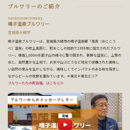
ブルワリーのご紹介
narukoonsen brewery
鳴子温泉ブルワリー
宮城県大崎市
鳴子温泉ブルワリーは、宮城県大崎市の鳴子温泉郷「鬼首（おにこう
べ）温泉」の吹上高原に、町おこしの目的で1999年に設立されたブルワ
リー。標高1,000mを超す山の峰々に取り囲まれ、新鮮な空気に、上質の
水と、自然豊かな土地で、お米や山ぶどうなど地元で収穫された美味し
い自然の恵みを生かしながら、美味しくてインパクトのある味を探求し
ながらビールの改良を重ねています。＃東北＃東北エリア
ブルワーたちの町自慢。はこちら≫