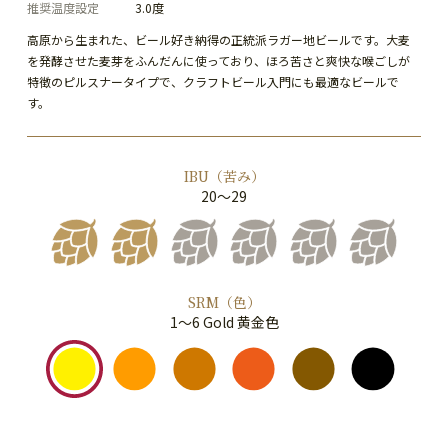
推奨温度設定
3.0度
高原から生まれた、ビール好き納得の正統派ラガー地ビールです。大麦
を発酵させた麦芽をふんだんに使っており、ほろ苦さと爽快な喉ごしが
特徴のピルスナータイプで、クラフトビール入門にも最適なビールで
す。
IBU（苦み）
20～29
SRM（色）
1～6 Gold 黄金色