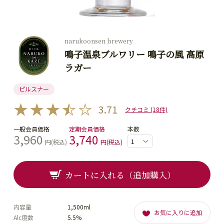
narukoonsen brewery
鳴子温泉ブルワリー 鳴子の風 高原
ラガー
ピルスナー
3.71
クチコミ (18件)
一般会員価格
定期会員価格
本数
3,960
3,740
円(税込)
円(税込)
カートに入れる（追加購入）
内容量
1,500ml
お気に入りに追加
Alc度数
5.5%