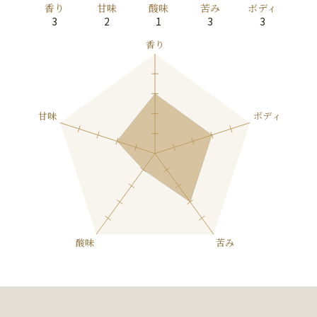
香り
甘味
酸味
苦み
ボディ
3
2
1
3
3