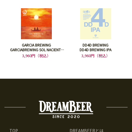
GARCIA BREWING
DD4D BREWING
GARCIABREWING SOL NACIENTE
DD4D BREWING IPA
HAZY IPA DDH
3,960円（税込）
3,960円（税込）
TOP
DREAMBEERとは