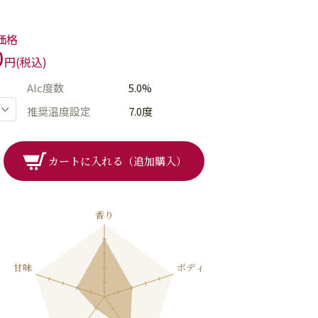
価格
0
円(税込)
Alc度数
5.0%
推奨温度設定
7.0度
カートに入れる（追加購入）