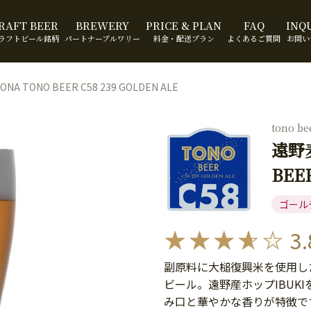
RAFT BEER
BREWERY
PRICE & PLAN
FAQ
INQ
ラフトビール銘柄
パートナーブルワリー
料金・配送プラン
よくあるご質問
お問い
A TONO BEER C58 239 GOLDEN ALE
tono b
遠野麦
BEER
ゴール
3.
副原料に大槌復興米を使用し
ビール。遠野産ホップIBUK
み口と華やかな香りが特徴で