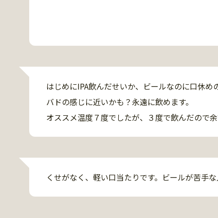
どっちも美味しいのにミスマッチになる。

やっぱり、ペアリングは守った方がいいと切実に
このビール、多分冷奴か、湯豆腐でも合うと思う
はじめにIPA飲んだせいか、ビールなのに口休め
バドの感じに近いかも？永遠に飲めます。

オススメ温度７度でしたが、３度で飲んだので余
くせがなく、軽い口当たりです。ビールが苦手な