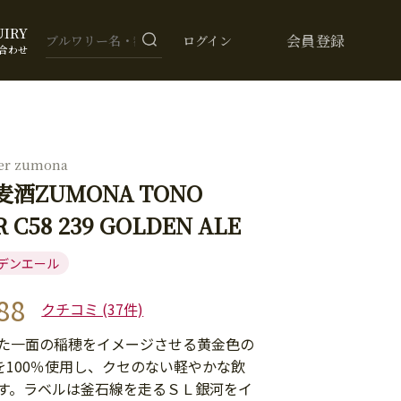
UIRY
会員登録
ログイン
合わせ
eer zumona
酒ZUMONA TONO
 C58 239 GOLDEN ALE
デンエール
88
クチコミ (37件)
た一面の稲穂をイメージさせる黄金色の
Iを100％使用し、クセのない軽やかな飲
す。ラベルは釜石線を走るＳＬ銀河をイ