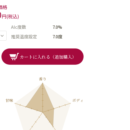
価格
0
円(税込)
Alc度数
7.0%
推奨温度設定
7.0度
カートに入れる（追加購入）