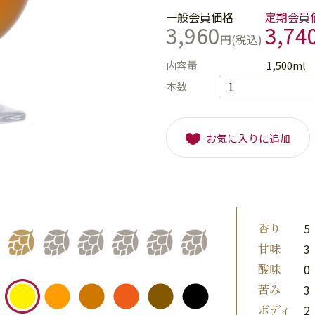
一般会員価格
定期会員
3,960
3,74
円(税込)
内容量
1,500ml
本数
お気に入りに追加
香り
5
甘味
3
酸味
0
苦み
3
ボディ
2