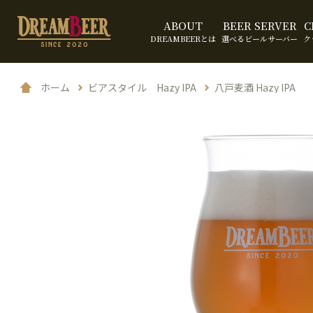
ABOUT
BEER SERVER
C
DREAMBEERとは
選べるビールサーバー
ク
ホーム
ビアスタイル Hazy IPA
八戸麦酒 Hazy IPA