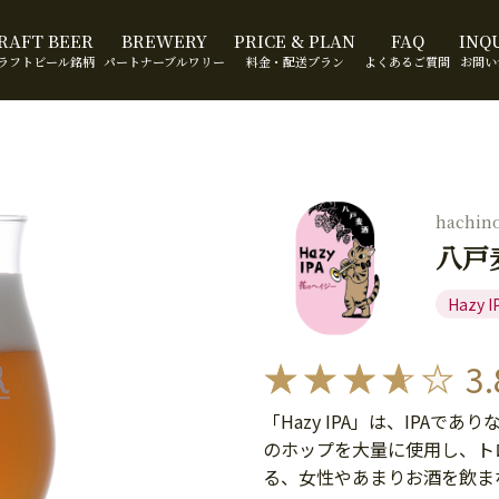
RAFT BEER
BREWERY
PRICE & PLAN
FAQ
INQ
ラフトビール銘柄
パートナーブルワリー
料金・配送プラン
よくあるご質問
お問い
hachin
八戸麦
Hazy I
3.
「Hazy IPA」は、IPA
のホップを大量に使用し、ト
る、女性やあまりお酒を飲ま