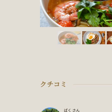
クチコミ
ぱく さん