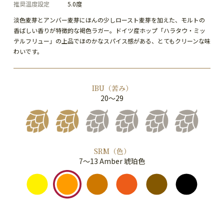
推奨温度設定
5.0度
淡色麦芽とアンバー麦芽にほんの少しロースト麦芽を加えた、モルトの
香ばしい香りが特徴的な褐色ラガー。ドイツ産ホップ「ハラタウ・ミッ
テルフリュー」の上品でほのかなスパイス感がある、とてもクリーンな味
わいです。
IBU（苦み）
20～29
SRM（色）
7～13 Amber 琥珀色