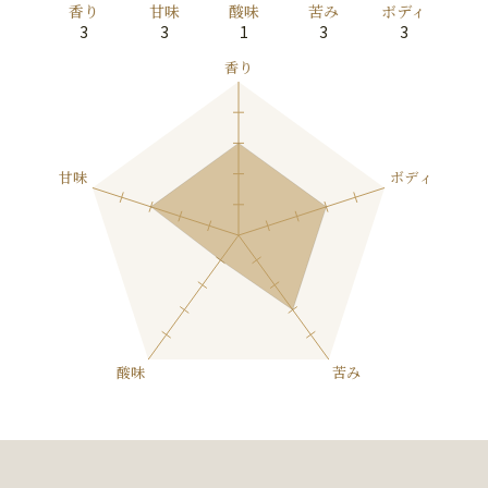
香り
甘味
酸味
苦み
ボディ
3
3
1
3
3