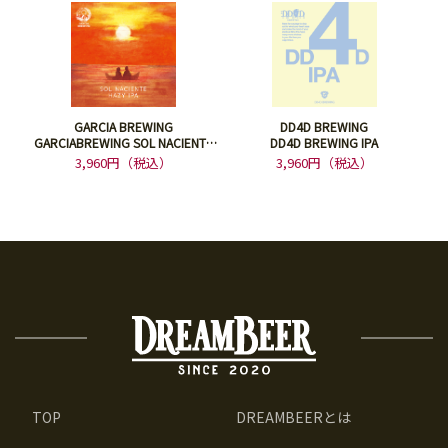
GARCIA BREWING
DD4D BREWING
GARCIABREWING SOL NACIENTE
DD4D BREWING IPA
HAZY IPA DDH
3,960円（税込）
3,960円（税込）
TOP
DREAMBEERとは