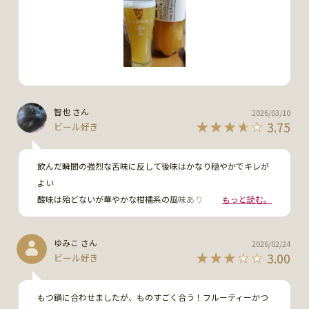
智也 さん
2026/03/10
3.75
ビール好き
飲んだ瞬間の強烈な苦味に反して後味はかなり穏やかでキレが
よい

酸味は殆どないが華やかな柑橘系の風味あり

もっと読む。
ボディがしっかりしており余韻は軽いが長いので重ための肉料
理との相性◎

ゆみこ さん
2026/02/24
個人的には飲んだ瞬間のヘビーさが最後まで持続してくれてよ
3.00
ビール好き
りホップの香りが強ければ☆5だったかもしれない、まぁこの
辺は好みの問題
もつ鍋に合わせましたが、ものすごく合う！フルーティーかつ