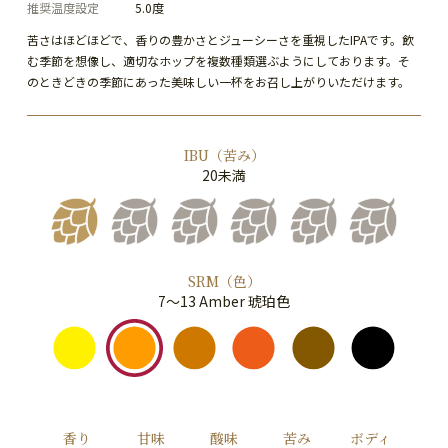
推奨温度設定
5.0度
苦さはほどほどで、香りの豊かさとジューシーさを重視したIPAです。飲
む季節を想像し、適切なホップを複数種類選ぶようにしております。そ
のときどきの季節にあった美味しい一杯をお召し上がりいただけます。
IBU（苦み）
20未満
SRM（色）
7～13 Amber 琥珀色
香り
甘味
酸味
苦み
ボディ