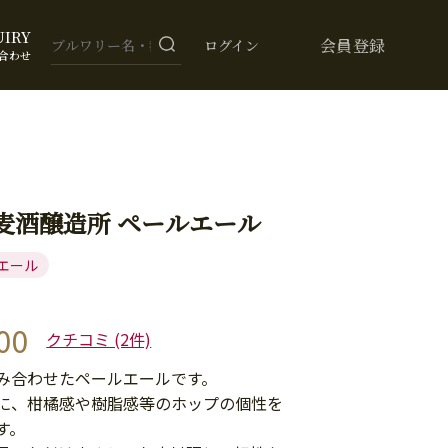
UIRY
会員登録
ログイン
合わせ
麦酒醸造所 ペールエール
エール
00
クチコミ (2件)
み合わせたペールエールです。
に、柑橘感や樹脂感等のホップの個性を
す。