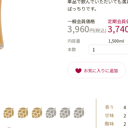
単品で飲んでいただいても満
ばっちりです。
一般会員価格
定期会員
3,960
3,74
円(税込)
内容量
1,500ml
本数
お気に入りに追加
香り
4
甘味
2
酸味
2