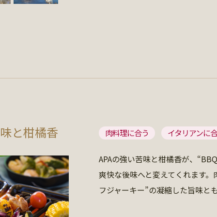
味と柑橘香
肉料理に合う
イタリアンに
APAの強い苦味と柑橘香が、“BB
爽快な後味へと変えてくれます。
フジャーキー”の凝縮した旨味と