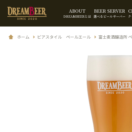
ABOUT
BEER SERVER
C
DREAMBEERとは
選べるビールサーバー
ク
ホーム
ビアスタイル ペールエール
富士麦酒醸造所 