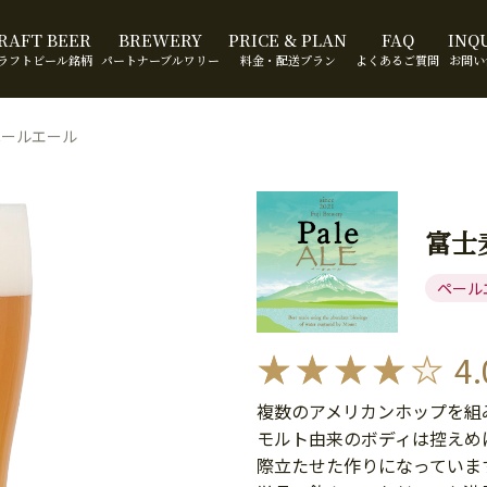
RAFT BEER
BREWERY
PRICE & PLAN
FAQ
INQ
ラフトビール銘柄
パートナーブルワリー
料金・配送プラン
よくあるご質問
お問い
ペールエール
富士
ペール
4.
複数のアメリカンホップを組
モルト由来のボディは控えめ
際立たせた作りになっていま