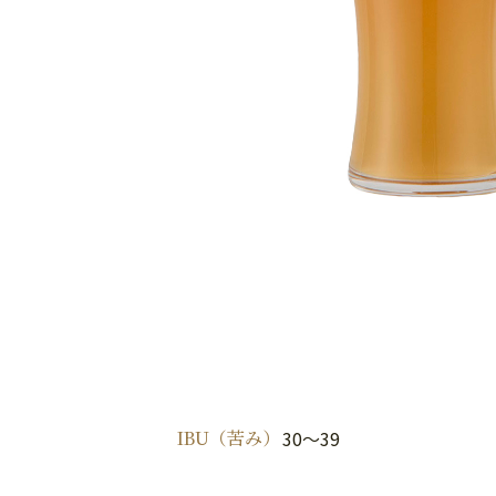
IBU（苦み）
30～39