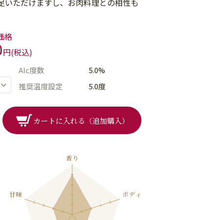
足いただけますし、お肉料理との相性も
価格
0
円(税込)
Alc度数
5.0%
推奨温度設定
5.0度
カートに入れる（追加購入）