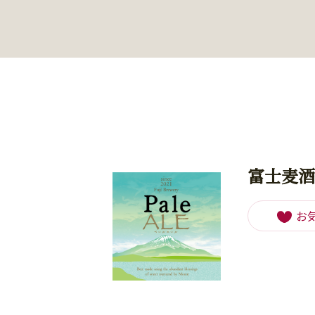
富士麦酒
お