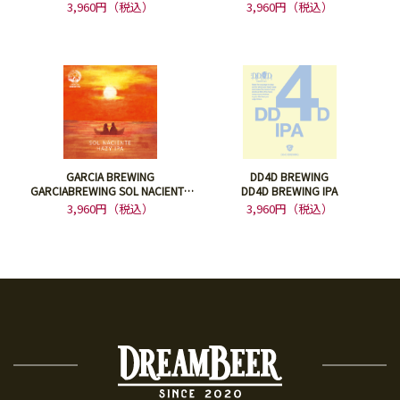
HOPJAPAN IPA
3,960円（税込）
3,960円（税込）
GARCIA BREWING
DD4D BREWING
GARCIABREWING SOL NACIENTE
DD4D BREWING IPA
HAZY IPA DDH
3,960円（税込）
3,960円（税込）