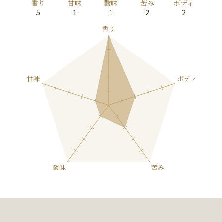
香り
甘味
酸味
苦み
ボディ
5
1
1
2
2