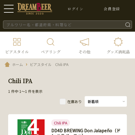
ログイン
会員登録
ビアスタイル
ペアリング
その他
グッズ消耗品
ホーム
ビアスタイル Chili IPA
Chili IPA
1 件中 1～1 件を表示
在庫あり
Chili IPA
DD4D BREWING Don Jalapeño（ド