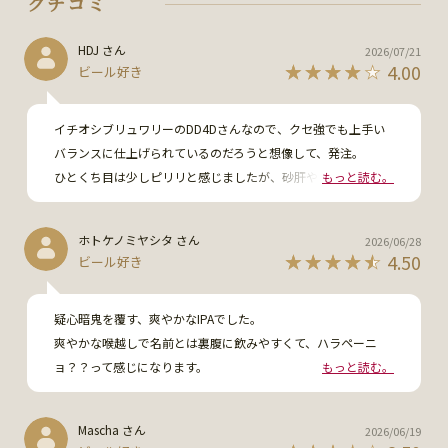
クチコミ
HDJ さん
2026/07/21
4.00
ビール好き
イチオシブリュワリーのDD4Dさんなので、クセ強でも上手い
バランスに仕上げられているのだろうと想像して、発注。

ひとくち目は少しピリリと感じましたが、砂肝やラムなど負け
もっと読む。
ないお肉との相性は良く、暑い夏におすすめです。
ホトケノミヤシタ さん
2026/06/28
4.50
ビール好き
疑心暗鬼を覆す、爽やかなIPAでした。

爽やかな喉越しで名前とは裏腹に飲みやすくて、ハラペーニ
ョ？？って感じになります。

もっと読む。
しばらくしてから微香ながらハラペーニョの存在を感じること
が出来ました。絶妙なハラペーニョ感じと喉越しが気に入りま
Mascha さん
2026/06/19
した。写真撮り忘れてすぐ空っぽになってしまった。