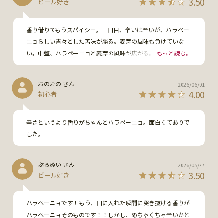
3.50
ビール好き
香り借りてもうスパイシー。一口目、辛いは辛いが、ハラペー
ニョらしい青々とした苦味が勝る。麦芽の風味も負けていな
い。中盤、ハラペーニョと麦芽の風味が広がる。酸味はほぼな
もっと読む。
く、甘苦い感じ。終盤、IPAらしい濃厚な麦芽の風味がある
が、キレのある風味で、香辛料の苦味が刺激的。ウェストコー
おのおの さん
2026/06/01
ストらしさはあまりない。さらりとして軽いが、ハラペーニョ
4.00
初心者
の風味が調和してガブガブ飲める。ただ、少し軽いかも。
辛さというより香りがちゃんとハラペーニョ。面白くてありで
した。
ぶらぬい さん
2026/05/27
3.50
ビール好き
ハラペーニョです！もう、口に入れた瞬間に突き抜ける香りが
ハラペーニョそのものです！！しかし、めちゃくちゃ辛いかと