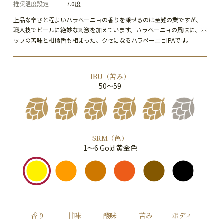
推奨温度設定
7.0度
上品な辛さと程よいハラペーニョの香りを乗せるのは至難の業ですが、
職人技でビールに絶妙な刺激を加えています。ハラペーニョの風味に、ホ
ップの苦味と柑橘香も相まった、クセになるハラペーニョIPAです。
IBU（苦み）
50～59
SRM（色）
1～6 Gold 黄金色
香り
甘味
酸味
苦み
ボディ