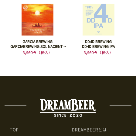
GARCIA BREWING
DD4D BREWING
GARCIABREWING SOL NACIENTE
DD4D BREWING IPA
HAZY IPA DDH
3,960円（税込）
3,960円（税込）
TOP
DREAMBEERとは