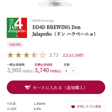
dd4d brewing
DD4D BREWING Don
Jalapeño（ドン ハラペーニョ）
Chili IPA
3.73
クチコミ (64件)
一般会員価格
定期会員価格
本数
3,960
3,740
円(税込)
円(税込)
カートに入れる（追加購入）
内容量
1,500ml
お気に入りに追加
Alc度数
6.0%