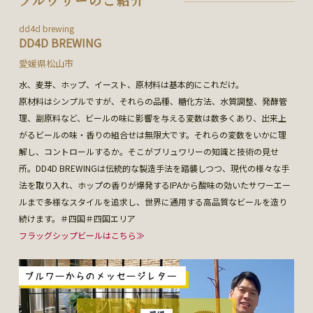
dd4d brewing
DD4D BREWING
愛媛県松山市
水、麦芽、ホップ、イースト、原材料は基本的にこれだけ。
原材料はシンプルですが、それらの品種、糖化方法、水質調整、発酵管
理、副原料など、ビールの味に影響を与える変数は数多くあり、出来上
がるビールの味・香りの組合せは無限大です。それらの変数をいかに理
解し、コントロールするか。そこがブリュワリーの知識と技術の見せ
所。DD4D BREWINGは伝統的な製造手法を踏襲しつつ、現代の様々な手
法を取り入れ、ホップの香りが爆発するIPAから酸味の効いたサワーエー
ルまで多様なスタイルを追求し、世界に通用する高品質なビールを造り
続けます。＃四国＃四国エリア
フラッグシップビールはこちら≫