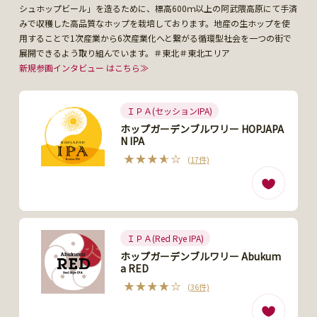
シュホップビール」を造るために、標高600ｍ以上の阿武隈高原にて手済
みで収穫した高品質なホップを栽培しております。地産の生ホップを使
用することで1次産業から6次産業化へと繋がる循環型社会を一つの街で
展開できるよう取り組んでいます。＃東北＃東北エリア
新規参画インタビュー はこちら≫
ＩＰＡ(セッションIPA)
ホップガーデンブルワリー HOPJAPA
N IPA
(17件)
ＩＰＡ(Red Rye IPA)
ホップガーデンブルワリー Abukum
a RED
(36件)