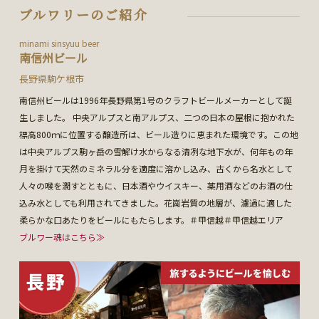
ブルワリーのご紹介
minami sinsyuu beer
南信州ビール
長野県駒ケ根市
南信州ビールは1996年長野県第1号のクラフトビールメーカーとして誕
生しました。 中央アルプスと南アルプス、二つの日本の屋根に抱かれた
標高800ｍに位置する醸造所は、ビール造りに恵まれた環境です。この地
は中央アルプス駒ヶ岳の雪解け水からなる清冽な地下水が、何年もの年
月を掛けて天然のミネラル分を適度に溶かし込み、古くから名水として
人々の喉を潤すとともに、日本酒やウイスキー、薬用酒などのお酒の仕
込み水としても利用されてきました。花崗岩質の地層が、濾過に適した
柔らかな口あたりをビールにもたらします。＃甲信越＃甲信越エリア
ブルワー魂はこちら≫