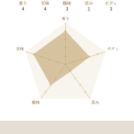
香り
甘味
酸味
苦み
ボディ
4
4
3
1
3