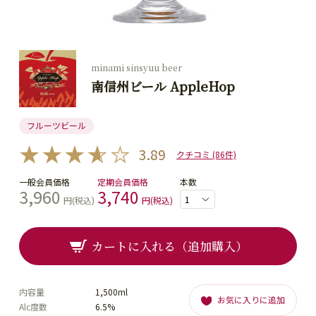
minami sinsyuu beer
南信州ビール AppleHop
フルーツビール
3.89
クチコミ (86件)
一般会員価格
定期会員価格
本数
3,960
3,740
円(税込)
円(税込)
カートに入れる（追加購入）
内容量
1,500ml
お気に入りに追加
Alc度数
6.5%