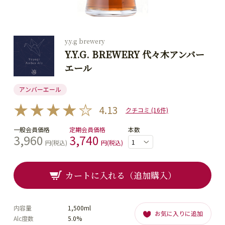
y.y.g brewery
Y.Y.G. BREWERY 代々木アンバー
エール
アンバーエール
4.13
クチコミ (16件)
一般会員価格
定期会員価格
本数
3,960
3,740
円(税込)
円(税込)
カートに入れる（追加購入）
内容量
1,500ml
お気に入りに追加
Alc度数
5.0%