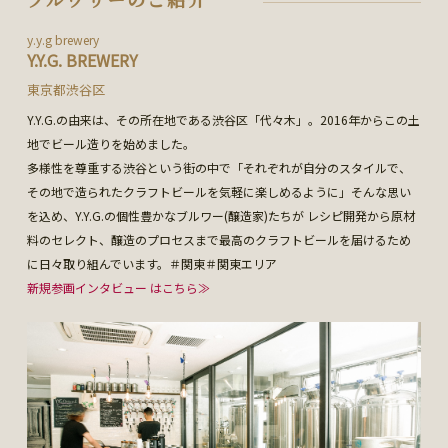
y.y.g brewery
Y.Y.G. BREWERY
東京都渋谷区
Y.Y.G.の由来は、その所在地である渋谷区「代々木」。2016年からこの土
地でビール造りを始めました。
多様性を尊重する渋谷という街の中で「それぞれが自分のスタイルで、
その地で造られたクラフトビールを気軽に楽しめるように」そんな思い
を込め、Y.Y.G.の個性豊かなブルワー(醸造家)たちが レシピ開発から原材
料のセレクト、醸造のプロセスまで最高のクラフトビールを届けるため
に日々取り組んでいます。＃関東＃関東エリア
新規参画インタビュー はこちら≫