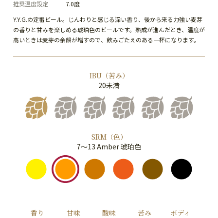
推奨温度設定
7.0度
Y.Y.G.の定番ビール。じんわりと感じる深い香り、後から来る力強い麦芽
の香りと甘みを楽しめる琥珀色のビールです。熟成が進んだとき、温度が
高いときは麦芽の余韻が増すので、飲みごたえのある一杯になります。
IBU（苦み）
20未満
SRM（色）
7～13 Amber 琥珀色
香り
甘味
酸味
苦み
ボディ