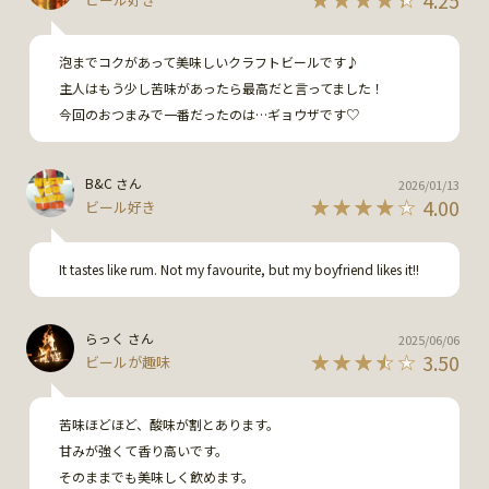
泡までコクがあって美味しいクラフトビールです♪

主人はもう少し苦味があったら最高だと言ってました！

今回のおつまみで一番だったのは…ギョウザです♡
B&C さん
2026/01/13
4.00
ビール好き
It tastes like rum. Not my favourite, but my boyfriend likes it!!
らっく さん
2025/06/06
3.50
ビールが趣味
苦味ほどほど、酸味が割とあります。

甘みが強くて香り高いです。

そのままでも美味しく飲めます。