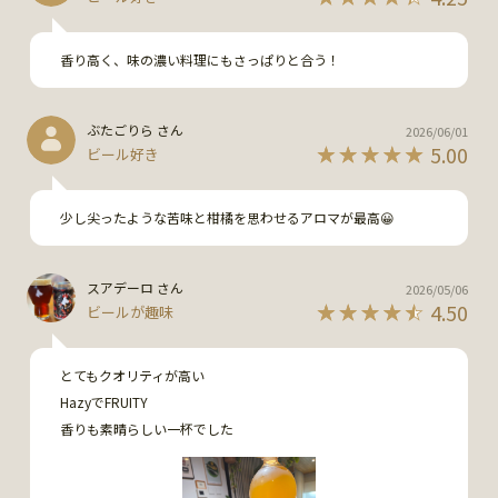
香り高く、味の濃い料理にもさっぱりと合う！
ぶたごりら さん
2026/06/01
5.00
ビール好き
少し尖ったような苦味と柑橘を思わせるアロマが最高😀
スアデーロ さん
2026/05/06
4.50
ビールが趣味
とてもクオリティが高い

HazyでFRUITY

香りも素晴らしい一杯でした