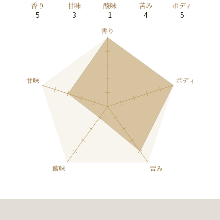
香り
甘味
酸味
苦み
ボディ
5
3
1
4
5