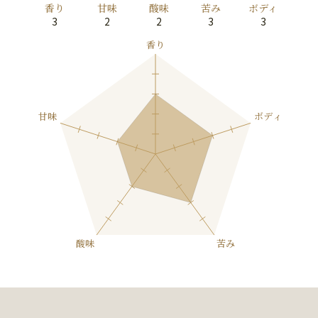
香り
甘味
酸味
苦み
ボディ
3
2
2
3
3