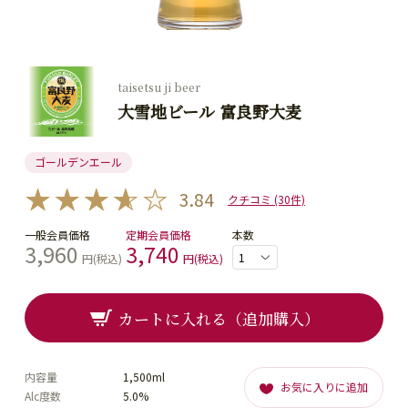
taisetsu ji beer
大雪地ビール 富良野大麦
ゴールデンエール
3.84
クチコミ (30件)
一般会員価格
定期会員価格
本数
3,960
3,740
円(税込)
円(税込)
カートに入れる（追加購入）
内容量
1,500ml
お気に入りに追加
Alc度数
5.0%