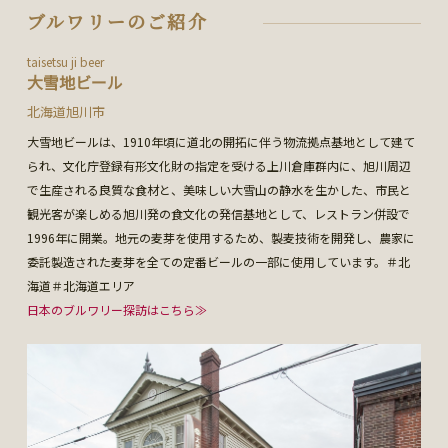
ブルワリーのご紹介
taisetsu ji beer
大雪地ビール
北海道旭川市
大雪地ビールは、1910年頃に道北の開拓に伴う物流拠点基地として建て
られ、文化庁登録有形文化財の指定を受ける上川倉庫群内に、旭川周辺
で生産される良質な食材と、美味しい大雪山の静水を生かした、市民と
観光客が楽しめる旭川発の食文化の発信基地として、レストラン併設で
1996年に開業。地元の麦芽を使用するため、製麦技術を開発し、農家に
委託製造された麦芽を全ての定番ビールの一部に使用しています。＃北
海道＃北海道エリア
日本のブルワリー探訪はこちら≫