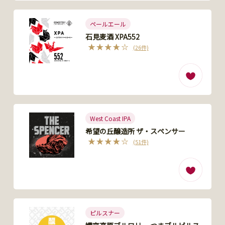
ペールエール
石見麦酒 XPA552
(26件)
West Coast IPA
希望の丘醸造所 ザ・スペンサー
(51件)
ピルスナー