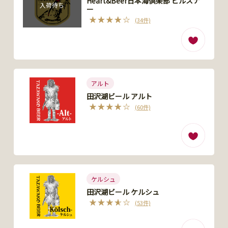
Heart&Beer日本海倶楽部 ピルスナ
入荷待ち
ー
(34件)
アルト
田沢湖ビール アルト
(60件)
ケルシュ
田沢湖ビール ケルシュ
(53件)