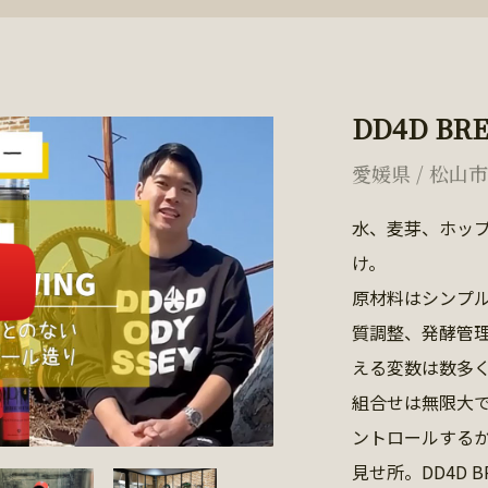
DD4D BR
愛媛県 / 松山
水、麦芽、ホッ
け。
原材料はシンプ
質調整、発酵管
える変数は数多
組合せは無限大
ントロールする
見せ所。DD4D 