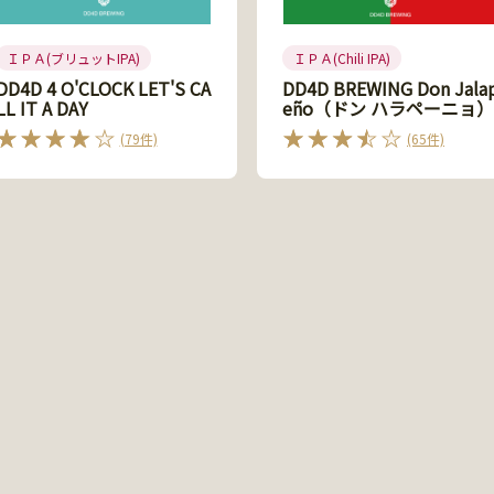
ＩＰＡ(ブリュットIPA)
ＩＰＡ(Chili IPA)
DD4D 4 O'CLOCK LET'S CA
DD4D BREWING Don Jala
LL IT A DAY
eño（ドン ハラペーニョ）
(79件)
(65件)