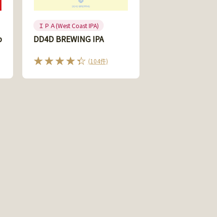
ＩＰＡ(West Coast IPA)
p
DD4D BREWING IPA
(104件)