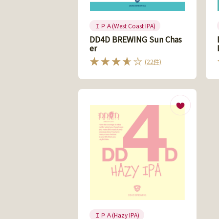
ＩＰＡ(West Coast IPA)
DD4D BREWING Sun Chas
er
(22件)
ＩＰＡ(Hazy IPA)