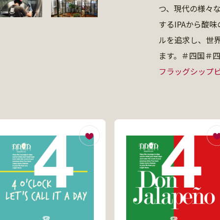
つ、現代の様々
するIPAから酸
ルを追求し、世
ます。＃四国＃
フラッグシップ