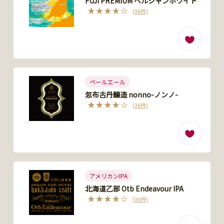
FUJI PREMIUM ベルジャンホワイト
(36件)
ペールエール
忽布古丹醸造 nonno-ノンノ-
(36件)
アメリカンIPA
北海道乙部 Otb Endeavour IPA
(36件)