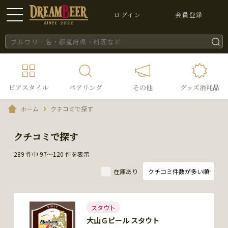
ログイン
会員登録
ビアスタイル
ペアリング
その他
グッズ消耗品
ホーム
クチコミで探す
クチコミで探す
289 件中 97～120 件を表示
在庫あり
スタウト
大山Ｇビール スタウト